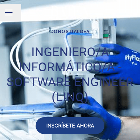
Compartir página
MENÚ DE EMPLEO
DONOSTIALDEA
INGENIERO/A
INFORMÁTICO/A -
SOFTWARE ENGINEER
(LINQ)
INSCRÍBETE AHORA